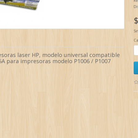
Re
Di
$
Si
Ca
soras laser HP, modelo universal compatible
85A para impresoras modelo P1006 / P1007