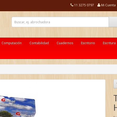
11 3275 0797
Mi Cuenta
Computación
Contabilidad
Cuadernos
Escritorio
Escritura