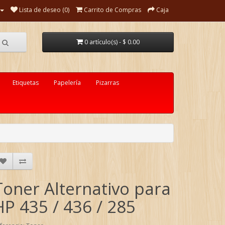
Lista de deseo (0)
Carrito de Compras
Caja
0 artículo(s) - $ 0.00
Etiquetas
Papelería
Pizarras
Toner Alternativo para
HP 435 / 436 / 285