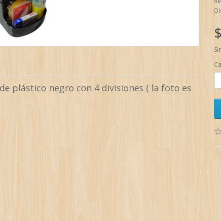
Re
Di
$
Si
Ca
e plástico negro con 4 divisiones ( la foto es