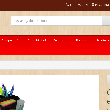
11 3275 0797
Mi Cuenta
Computación
Contabilidad
Cuadernos
Escritorio
Escritura