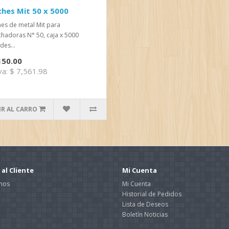
hes Mit 50 x 5000
es de metal Mit para
hadoras N° 50, caja x 5000
des...
150.00
Iva: $ 7,561.98
R AL CARRO
 al Cliente
Mi Cuenta
nos
Mi Cuenta
Historial de Pedidos
Lista de Deseos
Boletín Noticias