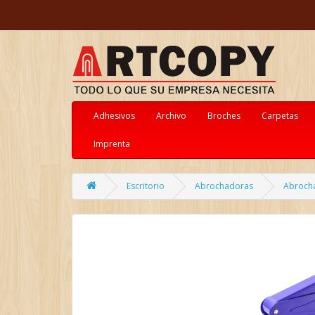
Adhesivos
Archivo
Broches
Carpetas
Imprenta
Escritorio
Abrochadoras
Abrocha