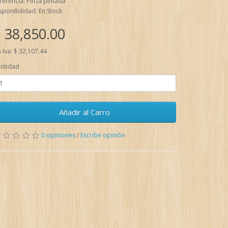
ferencia: Pinza pintada
sponibilidad: En Stock
 38,850.00
n Iva: $ 32,107.44
ntidad
Añadir al Carro
0 opiniones
/
Escribe opinión