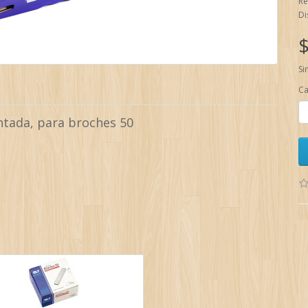
Re
Di
$
Si
Ca
ntada, para broches 50