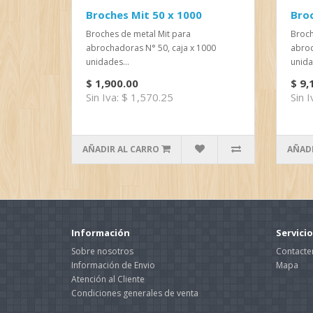
Broches Mit 50 x 1000
Broc
Broches de metal Mit para
Broch
abrochadoras N° 50, caja x 1000
abroc
unidades...
unida
$ 1,900.00
$ 9,
Sin Iva: $ 1,570.25
Sin 
AÑADIR AL CARRO
AÑADI
Información
Servicio
Sobre nosotros
Contacte
Información de Envio
Mapa
Atención al Cliente
Condiciones generales de venta