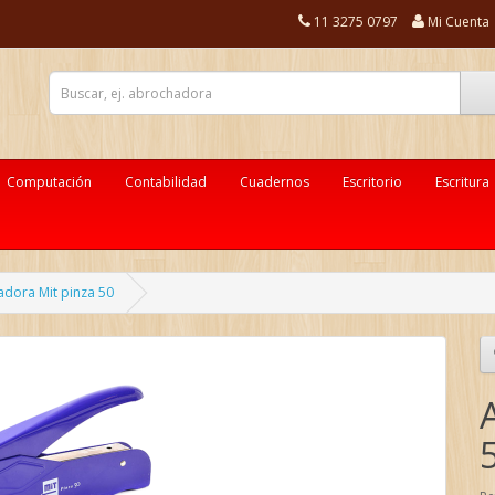
11 3275 0797
Mi Cuenta
Computación
Contabilidad
Cuadernos
Escritorio
Escritura
dora Mit pinza 50