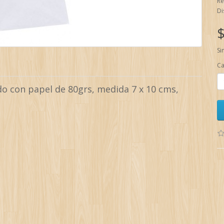
Re
Di
$
Si
Ca
do con papel de 80grs, medida 7 x 10 cms,