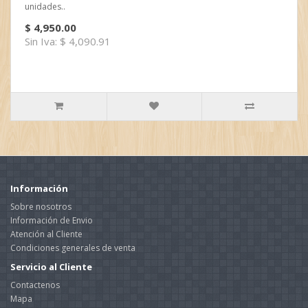
unidades..
$ 4,950.00
Sin Iva: $ 4,090.91
Información
Sobre nosotros
Información de Envio
Atención al Cliente
Condiciones generales de venta
Servicio al Cliente
Contactenos
Mapa