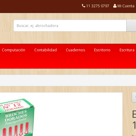
11 3275 0797
Mi Cuenta
Computación
Contabilidad
Cuadernos
Escritorio
Escritura