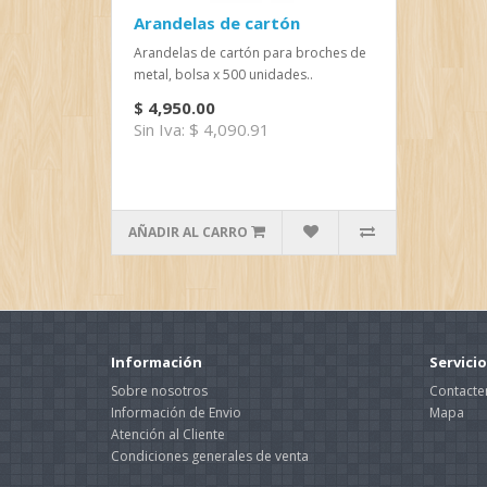
Arandelas de cartón
Arandelas de cartón para broches de
metal, bolsa x 500 unidades..
$ 4,950.00
Sin Iva: $ 4,090.91
AÑADIR AL CARRO
Información
Servicio
Sobre nosotros
Contacte
Información de Envio
Mapa
Atención al Cliente
Condiciones generales de venta