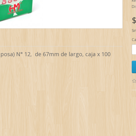
Re
Di
$
Si
Ca
posa) N° 12, de 67mm de largo, caja x 100